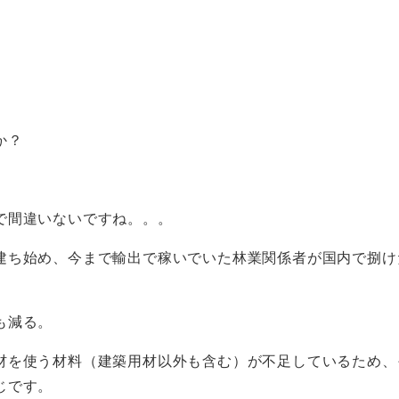
か？
で間違いないですね。。。
建ち始め、今まで輸出で稼いでいた林業関係者が国内で捌け
も減る。
材を使う材料（建築用材以外も含む）が不足しているため、
じです。