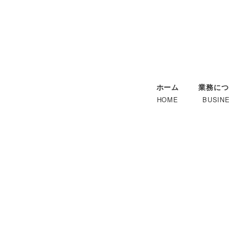
メ
イ
ン
コ
ン
テ
ホーム
業務につ
ン
HOME
BUSIN
ツ
へ
移
動