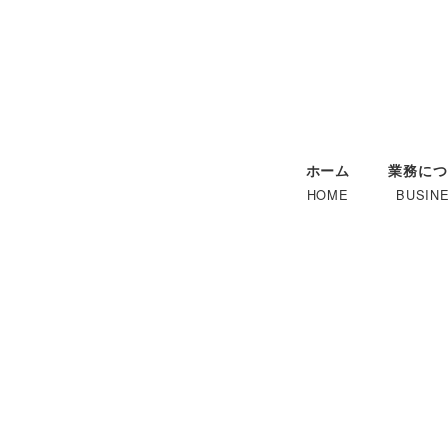
メ
イ
ン
コ
ン
テ
ホーム
業務につ
ン
HOME
BUSIN
ツ
へ
移
動