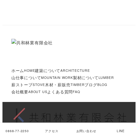
ホーム
建築について
HOME
ARCHITECTURE
山仕事について
製材について
MOUNTAIN WORK
LUMBER
薪ストーブ
木材・薪販売
ブログ
STOVE
TIMBER
BLOG
会社概要
よくある質問
ABOUT US
FAQ
© 2016 KYOWA 共和林業有限会社
0868-77-2250
アクセス
お問い合わせ
LINE