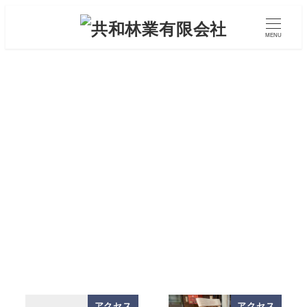
メ
イ
MENU
ン
コ
ン
テ
ン
2021年6月
ツ
へ
移
動
アクセス
アクセス