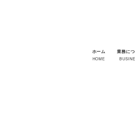
メ
イ
ン
コ
ン
テ
ホーム
業務につ
ン
HOME
BUSIN
ツ
へ
移
動