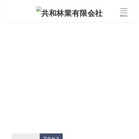
メ
イ
MENU
ン
コ
ン
テ
ン
2024年10月
ツ
へ
移
動
アクセス