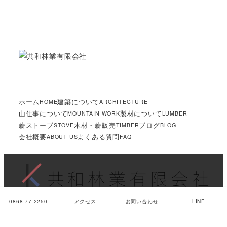
ホーム
建築について
HOME
ARCHITECTURE
山仕事について
製材について
MOUNTAIN WORK
LUMBER
薪ストーブ
木材・薪販売
ブログ
STOVE
TIMBER
BLOG
会社概要
よくある質問
ABOUT US
FAQ
© 2016 KYOWA 共和林業有限会社
0868-77-2250
アクセス
お問い合わせ
LINE
打ち合わせご予約済みの方