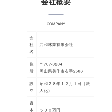
会社概要
COMPANY
会
社
共和林業有限会社
名
住
〒707-0204
所
岡山県美作市右手2586
設
昭和２８年１２月１日（法
立
人化）
資
本
５００万円