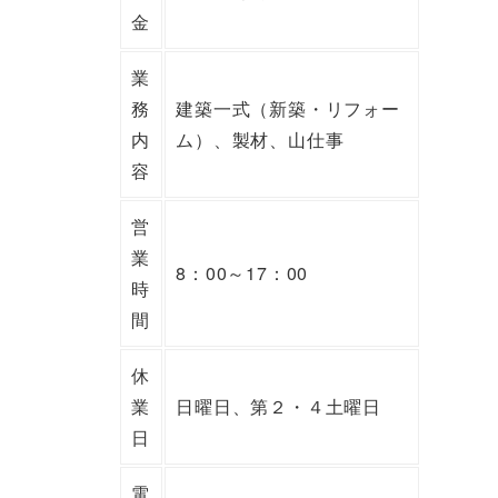
金
業
務
建築一式（新築・リフォー
内
ム）、製材、山仕事
容
営
業
8：00～17：00
時
間
休
業
日曜日、第２・４土曜日
日
電