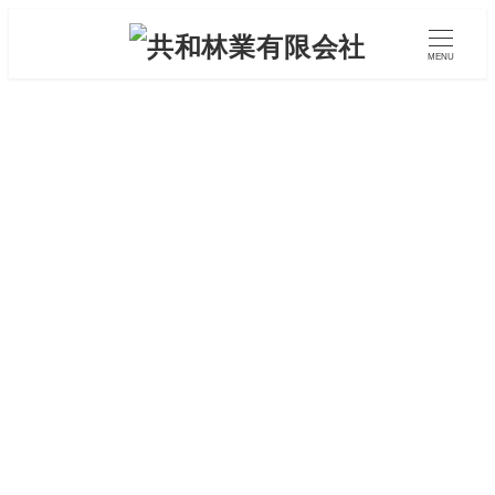
メ
イ
MENU
ン
コ
ン
テ
ン
会社概要
ABOUT US
ツ
へ
移
動