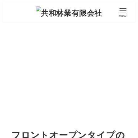
メ
イ
MENU
ン
コ
ン
テ
ン
ツ
へ
移
動
フロントオープンタイプの