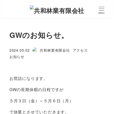
メ
イ
MENU
ン
コ
GWのお知らせ。
ン
テ
ン
カテゴリー
2024.05.02
共和林業有限会社
アクセス
投稿日
著
ツ
カテゴリー
お知らせ
者
へ
移
動
お世話になります。
GWの長期休暇の日程ですが
５月３日（金）～５月６日（月）
で休業とさせていただきます。