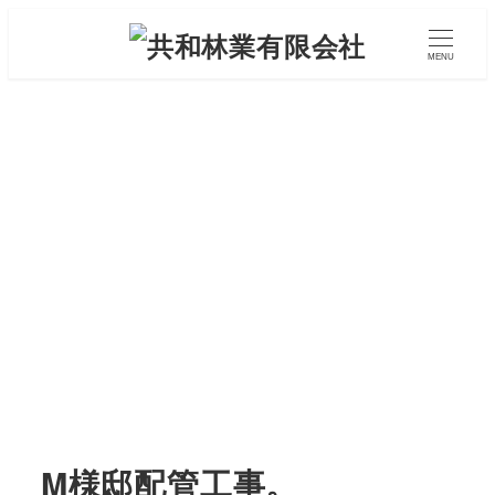
メ
イ
MENU
ン
コ
ン
テ
ン
ツ
へ
移
動
M様邸配管工事。