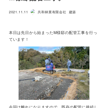
カテゴリー
2021.11.11
共和林業有限会社
建築
投稿日
著
者
本日は先日から始まったM様邸の配管工事を行っ
ています！
今回は離れになりますので、既存の配管に接続し