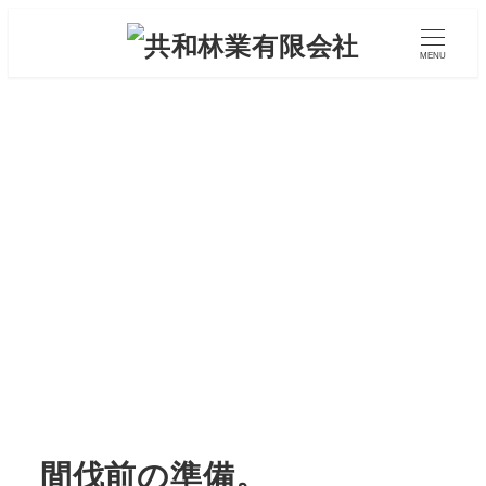
メ
イ
MENU
ン
コ
ン
テ
ン
ツ
へ
移
動
間伐前の準備。