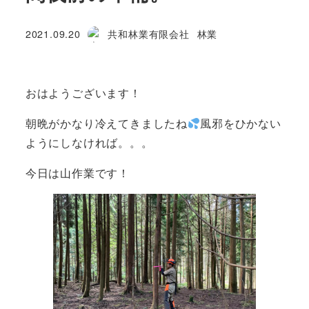
カテゴリー
2021.09.20
共和林業有限会社
林業
投稿日
著
者
おはようございます！
朝晩がかなり冷えてきましたね
風邪をひかない
ようにしなければ。。。
今日は山作業です！